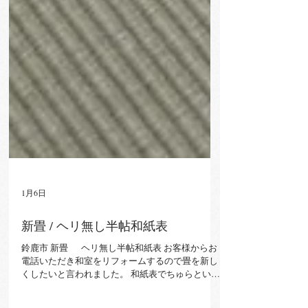
1月6日
新畳 / ヘリ無し半帖和紙表
鈴鹿市 新畳 ヘリ無し半帖和紙表 お客様からお