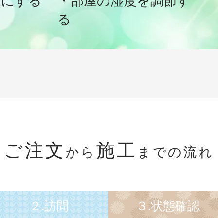
麗にする
・部屋の湿度を調節す
る
ご注文
施工
から
までの流れ
２.訪問
３.状態確認