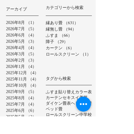
カテゴリーから検索
アーカイブ
縁あり畳
（631）
631件の記事
2026年8月
（1）
1件の記事
縁無し畳
（94）
94件の記事
2026年7月
（5）
5件の記事
ふすま
（66）
66件の記事
2026年6月
（4）
4件の記事
障子
（29）
29件の記事
2026年5月
（3）
3件の記事
カーテン
（6）
6件の記事
2026年4月
（4）
4件の記事
ロールスクリーン
（1）
1件の記事
2026年3月
（5）
5件の記事
2026年2月
（3）
3件の記事
2026年1月
（4）
4件の記事
2025年12月
（4）
4件の記事
タグから検索
2025年11月
（4）
4件の記事
2025年10月
（4）
4件の記事
ふすま貼り替え
カラー表
2025年9月
（5）
5件の記事
カーテン
セキスイ美草
2025年8月
（4）
4件の記事
ダイケン畳表
ヘリ無し畳
2025年7月
（4）
4件の記事
ベッド畳
2025年6月
（6）
6件の記事
ロールスクリーン
中学校
2025年5月
（2）
2件の記事
亀山市
介護施設
保育園
2025年4月
（3）
3件の記事
公共施設
半畳
和紙表
2025年3月
（5）
5件の記事
大和撫子表
天然イ草