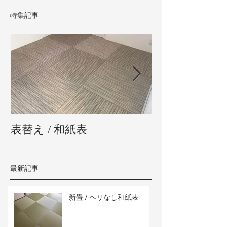
特集記事
表替え / 和紙表
新畳 / 熊本県
最新記事
新畳 / ヘリなし和紙表