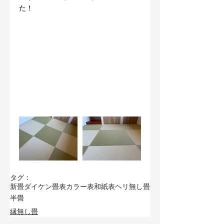
た！
タグ：
新畳
ダイケン畳表
カラー表
和紙表
ヘリ無し畳
半畳
縁無し畳