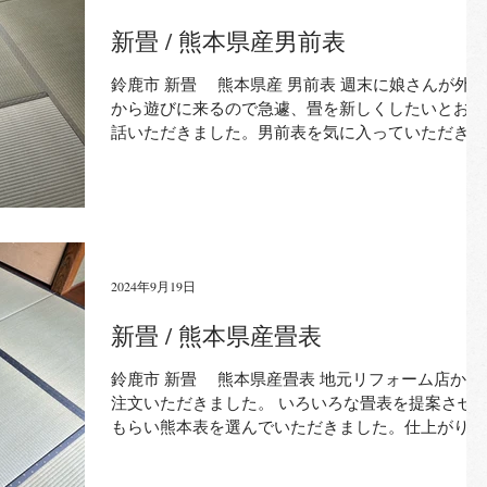
新畳 / 熊本県産男前表
鈴鹿市 新畳 熊本県産 男前表 週末に娘さんが外国
から遊びに来るので急遽、畳を新しくしたいとお電
話いただきました。男前表を気に入っていただき、
施工しました。仕上がりを見て娘が喜ぶ顔が目に浮
かぶと言っていただきました。ありがとうございま
した！
2024年9月19日
新畳 / 熊本県産畳表
鈴鹿市 新畳 熊本県産畳表 地元リフォーム店から
注文いただきました。 いろいろな畳表を提案させ
もらい熊本表を選んでいただきました。仕上がりを
見てとても喜んでもらえ、また他の部屋もいずれお
願いしたいと言われました。ありがとうございまし