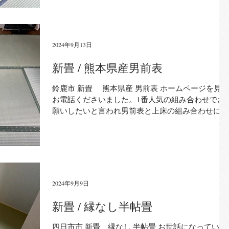
た！
2024年9月13日
新畳 / 熊本県産男前表
鈴鹿市 新畳 熊本県産 男前表 ホームページを見て
お電話くださいました。1番人気の組み合わせでお
願いしたいと言われ男前表と上床の組み合わせに人
気ヘリをつけました。仕上がりにとても喜んでみえ
ました。ありがとうございました！
2024年9月9日
新畳 / 縁なし半帖畳
四日市市 新畳 縁なし 半帖畳 お世話になっている