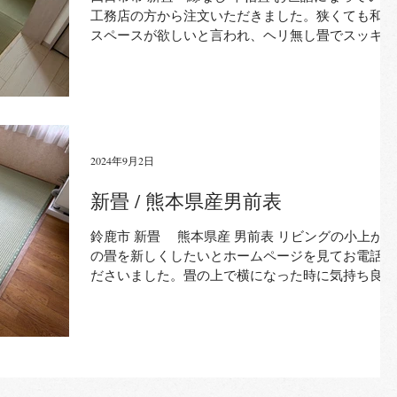
工務店の方から注文いただきました。狭くても和室
スペースが欲しいと言われ、ヘリ無し畳でスッキリ
した和室になりました。お客様からもオシャレな空
間になったと喜んでいただきました。ありがとうご
ざいました！
2024年9月2日
新畳 / 熊本県産男前表
鈴鹿市 新畳 熊本県産 男前表 リビングの小上がり
の畳を新しくしたいとホームページを見てお電話く
ださいました。畳の上で横になった時に気持ち良く
過ごしたいと言われ男前表で施工しました。仕上が
りを見て見ただけで良さがわかると喜んでいただき
ました。ありがとうございました！