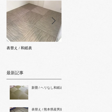
表替え / 和紙表
新畳 / 熊本県産男前表
最新記事
新畳 / ヘリなし和紙表
て
表替え / 熊本県産男前