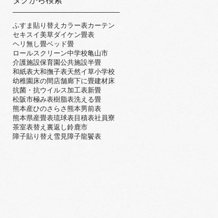
タグから検索
ふすま貼り替え
カラー表
カーテン
セキスイ美草
ダイケン畳表
ヘリ無し畳
ベッド畳
ロールスクリーン
中学校
亀山市
介護施設
保育園
公共施設
半畳
和紙表
大和撫子表
天然イ草
小学校
幼稚園
床の間
店舗
廊下に畳
建材床
抗菌・抗ウイルス加工表
新畳
松阪市
極み表
樹脂表
洗える畳
熊本産ひのさらさ
熊本男前表
熊本県産畳表
琉球表
目積表
社員寮
茶室
表替え
裏返し
鈴鹿市
障子貼り替え
雪見障子
龍鬢表