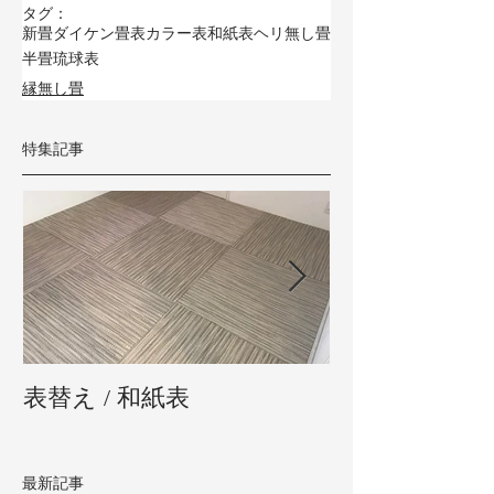
タグ：
新畳
ダイケン畳表
カラー表
和紙表
ヘリ無し畳
半畳
琉球表
縁無し畳
特集記事
表替え / 和紙表
新畳 / 熊本県
最新記事