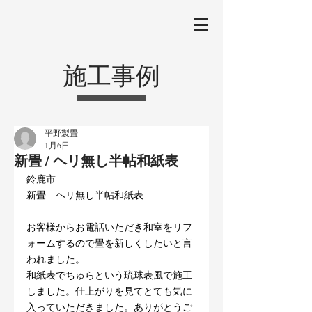
施工事例
平野製畳
1月6日
新畳 / ヘリ無し半帖和紙表
鈴鹿市
新畳
ヘリ無し半帖和紙表
お客様からお電話いただき和室をリフ
ォームするので畳を新しくしたいと言
われました。
和紙表でちゅらという琉球表風で施工
しました。仕上がりを見てとても気に
入っていただきました。ありがとうご