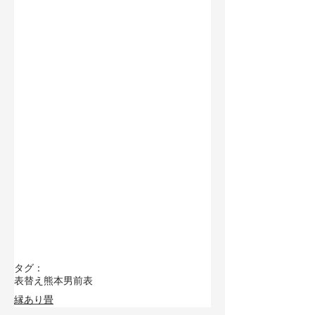
タグ：
表替え
熊本男前表
縁あり畳