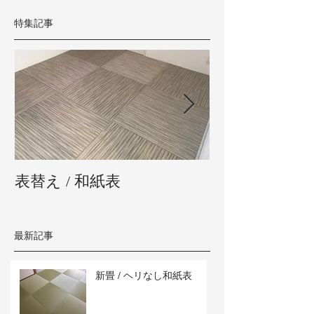
特集記事
表替え / 和紙表
新畳 / 熊本県
最新記事
新畳 / ヘリなし和紙表