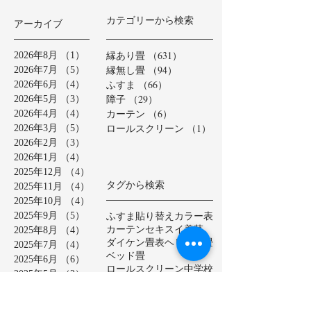
カテゴリーから検索
アーカイブ
縁あり畳
（631）
631件の記事
2026年8月
（1）
1件の記事
縁無し畳
（94）
94件の記事
2026年7月
（5）
5件の記事
ふすま
（66）
66件の記事
2026年6月
（4）
4件の記事
障子
（29）
29件の記事
2026年5月
（3）
3件の記事
カーテン
（6）
6件の記事
2026年4月
（4）
4件の記事
ロールスクリーン
（1）
1件の記事
2026年3月
（5）
5件の記事
2026年2月
（3）
3件の記事
2026年1月
（4）
4件の記事
2025年12月
（4）
4件の記事
タグから検索
2025年11月
（4）
4件の記事
2025年10月
（4）
4件の記事
ふすま貼り替え
カラー表
2025年9月
（5）
5件の記事
カーテン
セキスイ美草
2025年8月
（4）
4件の記事
ダイケン畳表
ヘリ無し畳
2025年7月
（4）
4件の記事
ベッド畳
2025年6月
（6）
6件の記事
ロールスクリーン
中学校
2025年5月
（2）
2件の記事
亀山市
介護施設
保育園
2025年4月
（3）
3件の記事
公共施設
半畳
和紙表
2025年3月
（5）
5件の記事
大和撫子表
天然イ草