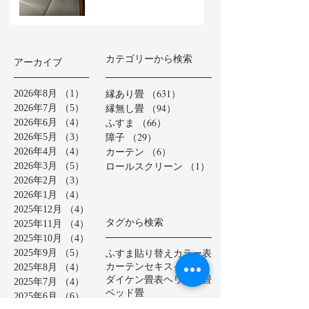
カテゴリーから検索
アーカイブ
縁あり畳
（631）
631件の記事
2026年8月
（1）
1件の記事
縁無し畳
（94）
94件の記事
2026年7月
（5）
5件の記事
ふすま
（66）
66件の記事
2026年6月
（4）
4件の記事
障子
（29）
29件の記事
2026年5月
（3）
3件の記事
カーテン
（6）
6件の記事
2026年4月
（4）
4件の記事
ロールスクリーン
（1）
1件の記事
2026年3月
（5）
5件の記事
2026年2月
（3）
3件の記事
2026年1月
（4）
4件の記事
2025年12月
（4）
4件の記事
タグから検索
2025年11月
（4）
4件の記事
2025年10月
（4）
4件の記事
ふすま貼り替え
カラー表
2025年9月
（5）
5件の記事
カーテン
セキスイ美草
2025年8月
（4）
4件の記事
ダイケン畳表
ヘリ無し畳
2025年7月
（4）
4件の記事
ベッド畳
2025年6月
（6）
6件の記事
ロールスクリーン
中学校