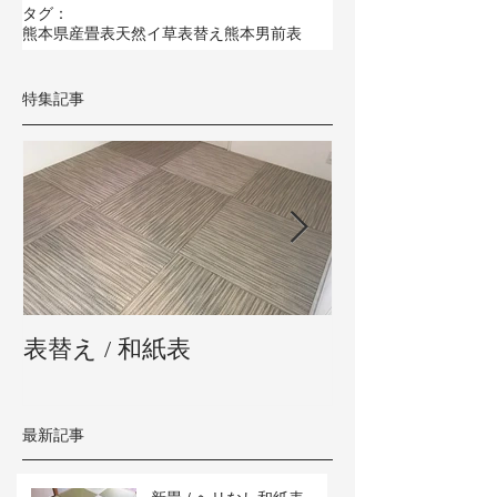
タグ：
熊本県産畳表
天然イ草
表替え
熊本男前表
特集記事
表替え / 和紙表
新畳 / 熊本県
最新記事