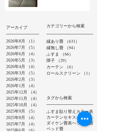
カテゴリーから検索
アーカイブ
縁あり畳
（631）
631件の記事
2026年8月
（1）
1件の記事
縁無し畳
（94）
94件の記事
2026年7月
（5）
5件の記事
ふすま
（66）
66件の記事
2026年6月
（4）
4件の記事
障子
（29）
29件の記事
2026年5月
（3）
3件の記事
カーテン
（6）
6件の記事
2026年4月
（4）
4件の記事
ロールスクリーン
（1）
1件の記事
2026年3月
（5）
5件の記事
2026年2月
（3）
3件の記事
2026年1月
（4）
4件の記事
2025年12月
（4）
4件の記事
タグから検索
2025年11月
（4）
4件の記事
2025年10月
（4）
4件の記事
ふすま貼り替え
カラー表
2025年9月
（5）
5件の記事
カーテン
セキスイ美草
2025年8月
（4）
4件の記事
ダイケン畳表
ヘリ無し畳
2025年7月
（4）
4件の記事
ベッド畳
2025年6月
（6）
6件の記事
ロールスクリーン
中学校