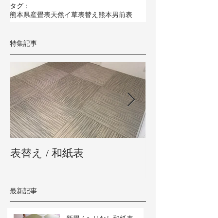
タグ：
熊本県産畳表
天然イ草
表替え
熊本男前表
特集記事
表替え / 和紙表
新畳 / 熊本県
最新記事