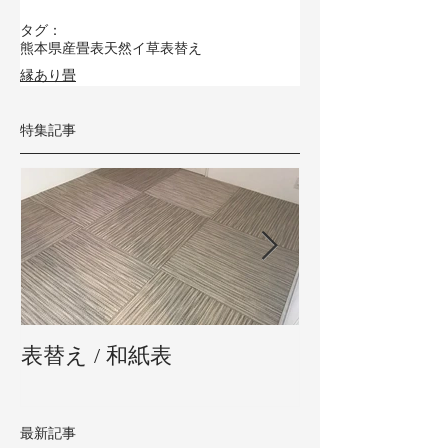
タグ：
熊本県産畳表
天然イ草
表替え
縁あり畳
特集記事
表替え / 和紙表
新畳 / 熊本県
最新記事