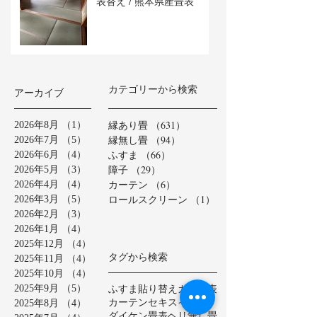
表替え / 熊本県産畳表
カテゴリーから検索
アーカイブ
縁あり畳
（631）
631件の記事
2026年8月
（1）
1件の記事
縁無し畳
（94）
94件の記事
2026年7月
（5）
5件の記事
ふすま
（66）
66件の記事
2026年6月
（4）
4件の記事
障子
（29）
29件の記事
2026年5月
（3）
3件の記事
カーテン
（6）
6件の記事
2026年4月
（4）
4件の記事
ロールスクリーン
（1）
1件の記事
2026年3月
（5）
5件の記事
2026年2月
（3）
3件の記事
2026年1月
（4）
4件の記事
2025年12月
（4）
4件の記事
タグから検索
2025年11月
（4）
4件の記事
2025年10月
（4）
4件の記事
ふすま貼り替え
カラー表
2025年9月
（5）
5件の記事
カーテン
セキスイ美草
2025年8月
（4）
4件の記事
ダイケン畳表
ヘリ無し畳