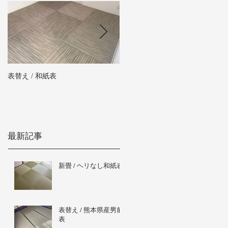
表替え / 和紙表
新畳 / 熊本県産男前表
最新記事
新畳 / ヘリなし和紙表
表替え / 熊本県産男前
表