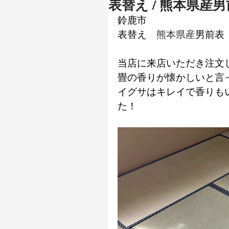
表替え / 熊本県産
鈴鹿市
表替え
　熊本県産
男前表
当店に来店いただき注文
畳の香りが懐かしいと言
イグサはキレイで香りも
た！