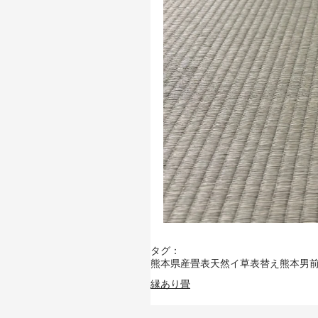
タグ：
熊本県産畳表
天然イ草
表替え
熊本男
縁あり畳