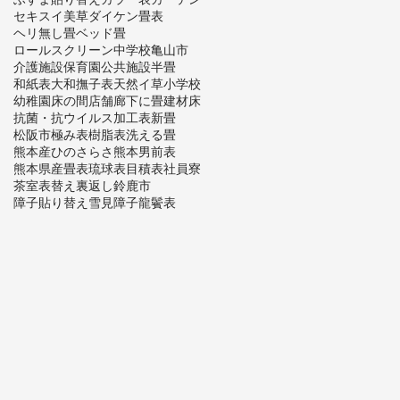
セキスイ美草
ダイケン畳表
ヘリ無し畳
ベッド畳
ロールスクリーン
中学校
亀山市
介護施設
保育園
公共施設
半畳
和紙表
大和撫子表
天然イ草
小学校
幼稚園
床の間
店舗
廊下に畳
建材床
抗菌・抗ウイルス加工表
新畳
松阪市
極み表
樹脂表
洗える畳
熊本産ひのさらさ
熊本男前表
熊本県産畳表
琉球表
目積表
社員寮
茶室
表替え
裏返し
鈴鹿市
障子貼り替え
雪見障子
龍鬢表