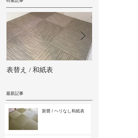
特集記事
表替え / 和紙表
新畳 / 熊本県
最新記事
新畳 / ヘリなし和紙表