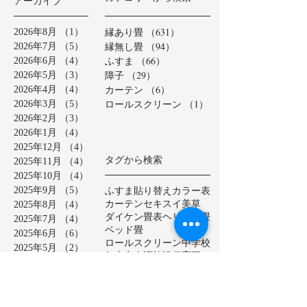
アーカイブ
縁あり畳
（631）
631件の記事
2026年8月
（1）
1件の記事
縁無し畳
（94）
94件の記事
2026年7月
（5）
5件の記事
ふすま
（66）
66件の記事
2026年6月
（4）
4件の記事
障子
（29）
29件の記事
2026年5月
（3）
3件の記事
カーテン
（6）
6件の記事
2026年4月
（4）
4件の記事
ロールスクリーン
（1）
1件の記事
2026年3月
（5）
5件の記事
2026年2月
（3）
3件の記事
2026年1月
（4）
4件の記事
2025年12月
（4）
4件の記事
タグから検索
2025年11月
（4）
4件の記事
2025年10月
（4）
4件の記事
ふすま貼り替え
カラー表
2025年9月
（5）
5件の記事
カーテン
セキスイ美草
2025年8月
（4）
4件の記事
ダイケン畳表
ヘリ無し畳
2025年7月
（4）
4件の記事
ベッド畳
2025年6月
（6）
6件の記事
ロールスクリーン
中学校
2025年5月
（2）
2件の記事
亀山市
介護施設
保育園
2025年4月
（3）
3件の記事
公共施設
半畳
和紙表
2025年3月
（5）
5件の記事
大和撫子表
天然イ草
2025年2月
（3）
3件の記事
小学校
幼稚園
床の間
店舗
2025年1月
（4）
4件の記事