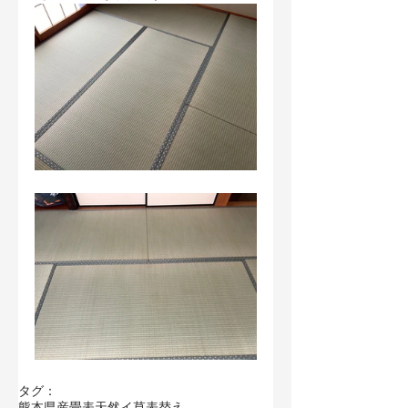
タグ：
熊本県産畳表
天然イ草
表替え