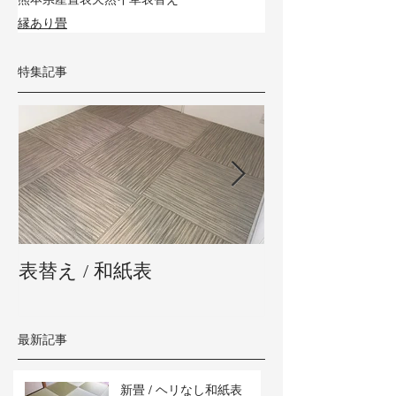
縁あり畳
特集記事
表替え / 和紙表
新畳 / 熊本県
最新記事
新畳 / ヘリなし和紙表