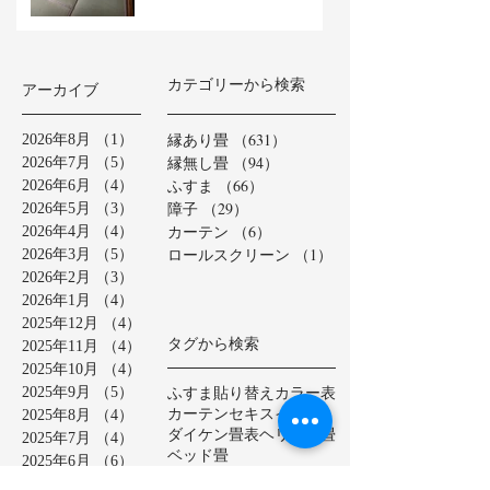
カテゴリーから検索
アーカイブ
縁あり畳
（631）
631件の記事
2026年8月
（1）
1件の記事
縁無し畳
（94）
94件の記事
2026年7月
（5）
5件の記事
ふすま
（66）
66件の記事
2026年6月
（4）
4件の記事
障子
（29）
29件の記事
2026年5月
（3）
3件の記事
カーテン
（6）
6件の記事
2026年4月
（4）
4件の記事
ロールスクリーン
（1）
1件の記事
2026年3月
（5）
5件の記事
2026年2月
（3）
3件の記事
2026年1月
（4）
4件の記事
2025年12月
（4）
4件の記事
タグから検索
2025年11月
（4）
4件の記事
2025年10月
（4）
4件の記事
ふすま貼り替え
カラー表
2025年9月
（5）
5件の記事
カーテン
セキスイ美草
2025年8月
（4）
4件の記事
ダイケン畳表
ヘリ無し畳
2025年7月
（4）
4件の記事
ベッド畳
2025年6月
（6）
6件の記事
ロールスクリーン
中学校
2025年5月
（2）
2件の記事