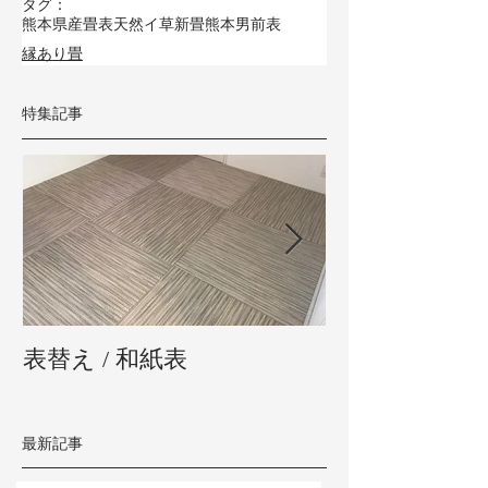
タグ：
熊本県産畳表
天然イ草
新畳
熊本男前表
縁あり畳
特集記事
表替え / 和紙表
新畳 / 熊本県
最新記事