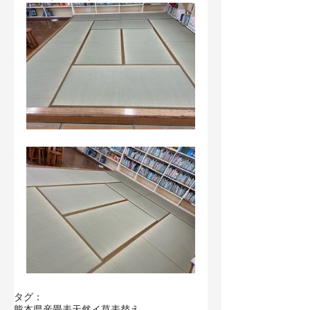
タグ：
熊本県産畳表
天然イ草
表替え