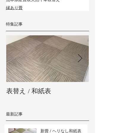
縁あり畳
特集記事
表替え / 和紙表
新畳 / 熊本県
最新記事
新畳 / ヘリなし和紙表