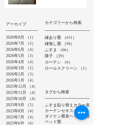
カテゴリーから検索
アーカイブ
縁あり畳
（631）
631件の記事
2026年8月
（1）
1件の記事
縁無し畳
（94）
94件の記事
2026年7月
（5）
5件の記事
ふすま
（66）
66件の記事
2026年6月
（4）
4件の記事
障子
（29）
29件の記事
2026年5月
（3）
3件の記事
カーテン
（6）
6件の記事
2026年4月
（4）
4件の記事
ロールスクリーン
（1）
1件の記事
2026年3月
（5）
5件の記事
2026年2月
（3）
3件の記事
2026年1月
（4）
4件の記事
2025年12月
（4）
4件の記事
タグから検索
2025年11月
（4）
4件の記事
2025年10月
（4）
4件の記事
ふすま貼り替え
カラー表
2025年9月
（5）
5件の記事
カーテン
セキスイ美草
2025年8月
（4）
4件の記事
ダイケン畳表
ヘリ無し畳
2025年7月
（4）
4件の記事
ベッド畳
2025年6月
（6）
6件の記事
ロールスクリーン
中学校
2025年5月
（2）
2件の記事