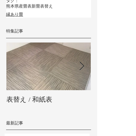
タグ：
熊本県産畳表
新畳
表替え
縁あり畳
特集記事
表替え / 和紙表
新畳 / 熊本県
最新記事