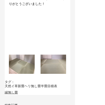
りがとうございました！
タグ：
天然イ草
新畳
ヘリ無し畳
半畳
目積表
縁無し畳