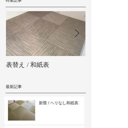
特集記事
表替え / 和紙表
新畳 / 熊本県
最新記事
新畳 / ヘリなし和紙表