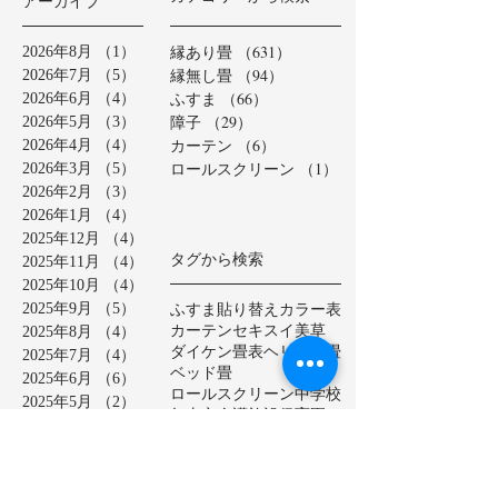
アーカイブ
縁あり畳
（631）
631件の記事
2026年8月
（1）
1件の記事
縁無し畳
（94）
94件の記事
2026年7月
（5）
5件の記事
ふすま
（66）
66件の記事
2026年6月
（4）
4件の記事
障子
（29）
29件の記事
2026年5月
（3）
3件の記事
カーテン
（6）
6件の記事
2026年4月
（4）
4件の記事
ロールスクリーン
（1）
1件の記事
2026年3月
（5）
5件の記事
2026年2月
（3）
3件の記事
2026年1月
（4）
4件の記事
2025年12月
（4）
4件の記事
タグから検索
2025年11月
（4）
4件の記事
2025年10月
（4）
4件の記事
ふすま貼り替え
カラー表
2025年9月
（5）
5件の記事
カーテン
セキスイ美草
2025年8月
（4）
4件の記事
ダイケン畳表
ヘリ無し畳
2025年7月
（4）
4件の記事
ベッド畳
2025年6月
（6）
6件の記事
ロールスクリーン
中学校
2025年5月
（2）
2件の記事
亀山市
介護施設
保育園
2025年4月
（3）
3件の記事
公共施設
半畳
和紙表
2025年3月
（5）
5件の記事
大和撫子表
天然イ草
2025年2月
（3）
3件の記事
小学校
幼稚園
床の間
店舗
2025年1月
（4）
4件の記事