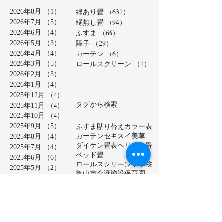
縁あり畳
（631）
631件の記事
2026年8月
（1）
1件の記事
縁無し畳
（94）
94件の記事
2026年7月
（5）
5件の記事
ふすま
（66）
66件の記事
2026年6月
（4）
4件の記事
障子
（29）
29件の記事
2026年5月
（3）
3件の記事
カーテン
（6）
6件の記事
2026年4月
（4）
4件の記事
ロールスクリーン
（1）
1件の記事
2026年3月
（5）
5件の記事
2026年2月
（3）
3件の記事
2026年1月
（4）
4件の記事
2025年12月
（4）
4件の記事
タグから検索
2025年11月
（4）
4件の記事
2025年10月
（4）
4件の記事
ふすま貼り替え
カラー表
2025年9月
（5）
5件の記事
カーテン
セキスイ美草
2025年8月
（4）
4件の記事
ダイケン畳表
ヘリ無し畳
2025年7月
（4）
4件の記事
ベッド畳
2025年6月
（6）
6件の記事
ロールスクリーン
中学校
2025年5月
（2）
2件の記事
亀山市
介護施設
保育園
2025年4月
（3）
3件の記事
公共施設
半畳
和紙表
2025年3月
（5）
5件の記事
大和撫子表
天然イ草
2025年2月
（3）
3件の記事
小学校
幼稚園
床の間
店舗
2025年1月
（4）
4件の記事
廊下に畳
建材床
抗菌・抗ウイルス加工表
2024年12月
（4）
4件の記事