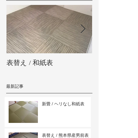
表替え / 和紙表
新畳 / 熊本県
最新記事
新畳 / ヘリなし和紙表
表替え / 熊本県産男前表