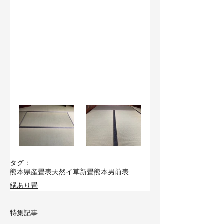
タグ：
熊本県産畳表
天然イ草
新畳
熊本男前表
縁あり畳
特集記事