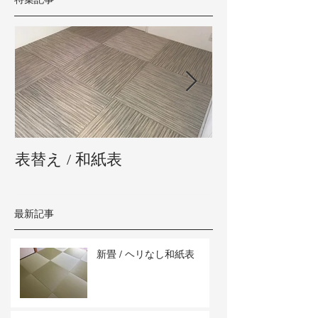
表替え / 和紙表
新畳 / 熊本県
最新記事
新畳 / ヘリなし和紙表