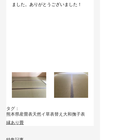
ました。ありがとうございました！
タグ：
熊本県産畳表
天然イ草
表替え
大和撫子表
縁あり畳
特集記事