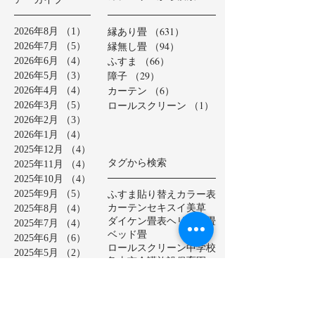
縁あり畳
（631）
631件の記事
2026年8月
（1）
1件の記事
縁無し畳
（94）
94件の記事
2026年7月
（5）
5件の記事
ふすま
（66）
66件の記事
2026年6月
（4）
4件の記事
障子
（29）
29件の記事
2026年5月
（3）
3件の記事
カーテン
（6）
6件の記事
2026年4月
（4）
4件の記事
ロールスクリーン
（1）
1件の記事
2026年3月
（5）
5件の記事
2026年2月
（3）
3件の記事
2026年1月
（4）
4件の記事
2025年12月
（4）
4件の記事
タグから検索
2025年11月
（4）
4件の記事
2025年10月
（4）
4件の記事
ふすま貼り替え
カラー表
2025年9月
（5）
5件の記事
カーテン
セキスイ美草
2025年8月
（4）
4件の記事
ダイケン畳表
ヘリ無し畳
2025年7月
（4）
4件の記事
ベッド畳
2025年6月
（6）
6件の記事
ロールスクリーン
中学校
2025年5月
（2）
2件の記事
亀山市
介護施設
保育園
2025年4月
（3）
3件の記事
公共施設
半畳
和紙表
2025年3月
（5）
5件の記事
大和撫子表
天然イ草
2025年2月
（3）
3件の記事
小学校
幼稚園
床の間
店舗
2025年1月
（4）
4件の記事
廊下に畳
建材床