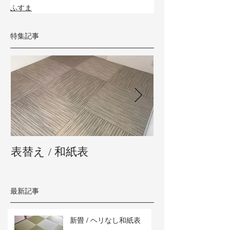
ふすま
特集記事
表替え / 和紙表
新畳 / 熊本県
最新記事
新畳 / ヘリなし和紙表