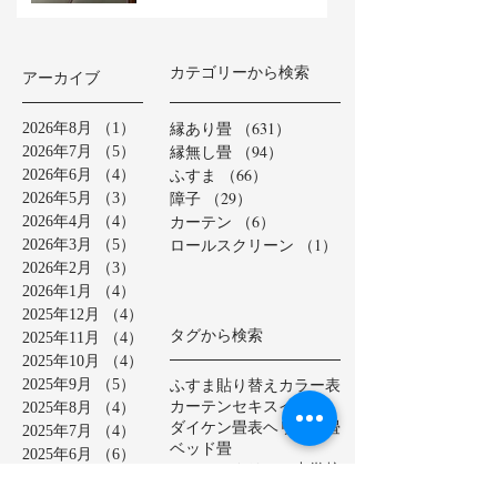
カテゴリーから検索
アーカイブ
縁あり畳
（631）
631件の記事
2026年8月
（1）
1件の記事
縁無し畳
（94）
94件の記事
2026年7月
（5）
5件の記事
ふすま
（66）
66件の記事
2026年6月
（4）
4件の記事
障子
（29）
29件の記事
2026年5月
（3）
3件の記事
カーテン
（6）
6件の記事
2026年4月
（4）
4件の記事
ロールスクリーン
（1）
1件の記事
2026年3月
（5）
5件の記事
2026年2月
（3）
3件の記事
2026年1月
（4）
4件の記事
2025年12月
（4）
4件の記事
タグから検索
2025年11月
（4）
4件の記事
2025年10月
（4）
4件の記事
ふすま貼り替え
カラー表
2025年9月
（5）
5件の記事
カーテン
セキスイ美草
2025年8月
（4）
4件の記事
ダイケン畳表
ヘリ無し畳
2025年7月
（4）
4件の記事
ベッド畳
2025年6月
（6）
6件の記事
ロールスクリーン
中学校
2025年5月
（2）
2件の記事
亀山市
介護施設
保育園