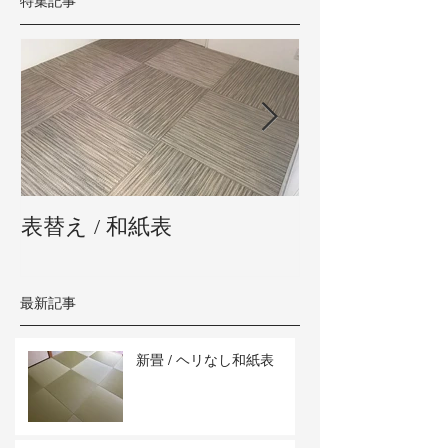
特集記事
表替え / 和紙表
新畳 / 熊本県
最新記事
新畳 / ヘリなし和紙表