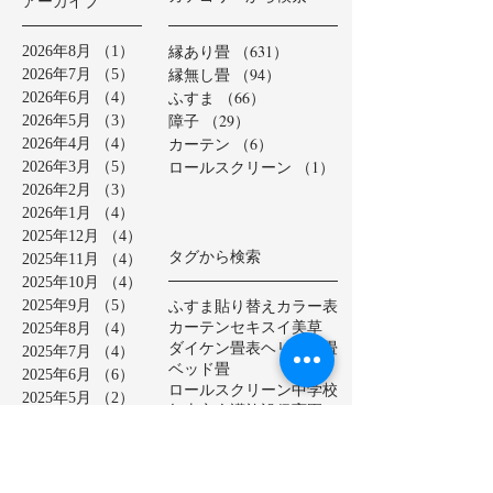
アーカイブ
縁あり畳
（631）
631件の記事
2026年8月
（1）
1件の記事
縁無し畳
（94）
94件の記事
2026年7月
（5）
5件の記事
ふすま
（66）
66件の記事
2026年6月
（4）
4件の記事
障子
（29）
29件の記事
2026年5月
（3）
3件の記事
カーテン
（6）
6件の記事
2026年4月
（4）
4件の記事
ロールスクリーン
（1）
1件の記事
2026年3月
（5）
5件の記事
2026年2月
（3）
3件の記事
2026年1月
（4）
4件の記事
2025年12月
（4）
4件の記事
タグから検索
2025年11月
（4）
4件の記事
2025年10月
（4）
4件の記事
ふすま貼り替え
カラー表
2025年9月
（5）
5件の記事
カーテン
セキスイ美草
2025年8月
（4）
4件の記事
ダイケン畳表
ヘリ無し畳
2025年7月
（4）
4件の記事
ベッド畳
2025年6月
（6）
6件の記事
ロールスクリーン
中学校
2025年5月
（2）
2件の記事
亀山市
介護施設
保育園
2025年4月
（3）
3件の記事
公共施設
半畳
和紙表
2025年3月
（5）
5件の記事
大和撫子表
天然イ草
2025年2月
（3）
3件の記事
小学校
幼稚園
床の間
店舗
2025年1月
（4）
4件の記事