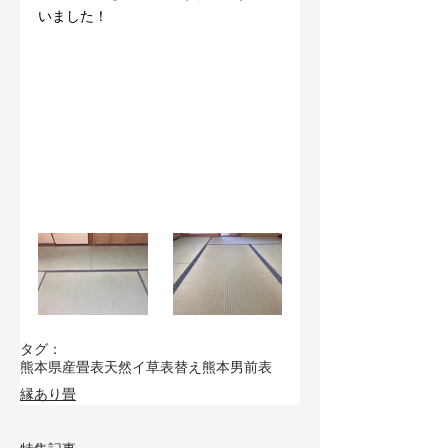
いました！
タグ：
熊本県産畳表
天然イ草
表替え
熊本男前表
縁あり畳