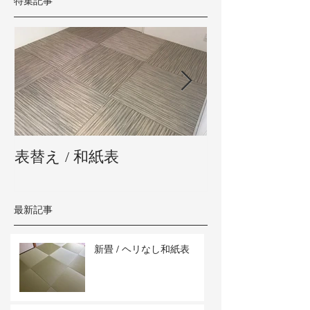
特集記事
表替え / 和紙表
新畳 / 熊本県
最新記事
新畳 / ヘリなし和紙表