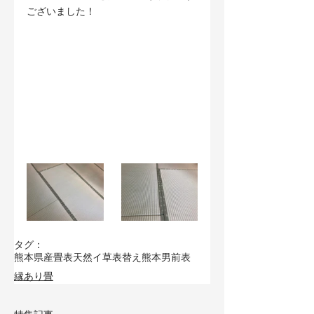
ございました！
タグ：
熊本県産畳表
天然イ草
表替え
熊本男前表
縁あり畳