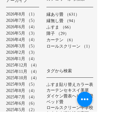
アーカイブ
縁あり畳
（631）
631件の記事
2026年8月
（1）
1件の記事
縁無し畳
（94）
94件の記事
2026年7月
（5）
5件の記事
ふすま
（66）
66件の記事
2026年6月
（4）
4件の記事
障子
（29）
29件の記事
2026年5月
（3）
3件の記事
カーテン
（6）
6件の記事
2026年4月
（4）
4件の記事
ロールスクリーン
（1）
1件の記事
2026年3月
（5）
5件の記事
2026年2月
（3）
3件の記事
2026年1月
（4）
4件の記事
2025年12月
（4）
4件の記事
タグから検索
2025年11月
（4）
4件の記事
2025年10月
（4）
4件の記事
ふすま貼り替え
カラー表
2025年9月
（5）
5件の記事
カーテン
セキスイ美草
2025年8月
（4）
4件の記事
ダイケン畳表
ヘリ無し畳
2025年7月
（4）
4件の記事
ベッド畳
2025年6月
（6）
6件の記事
ロールスクリーン
中学校
2025年5月
（2）
2件の記事
亀山市
介護施設
保育園
2025年4月
（3）
3件の記事
公共施設
半畳
和紙表
2025年3月
（5）
5件の記事
大和撫子表
天然イ草
2025年2月
（3）
3件の記事
小学校
幼稚園
床の間
店舗
2025年1月
（4）
4件の記事