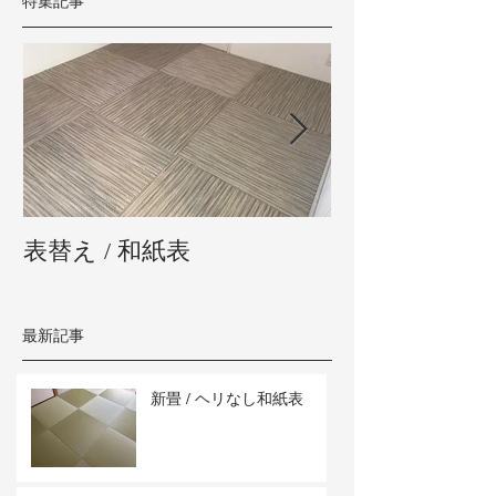
特集記事
表替え / 和紙表
新畳 / 熊本県
最新記事
新畳 / ヘリなし和紙表