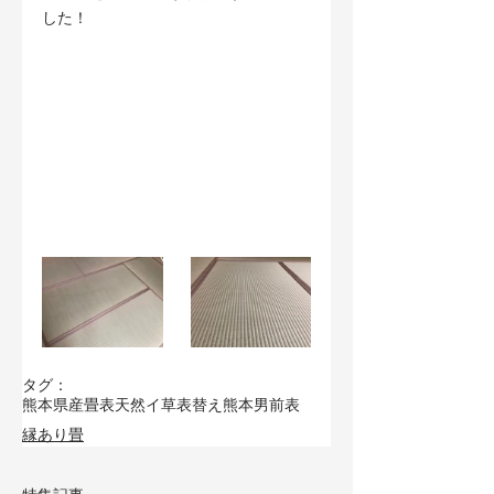
した！
タグ：
熊本県産畳表
天然イ草
表替え
熊本男前表
縁あり畳