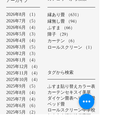
アーカイブ
縁あり畳
（631）
631件の記事
2026年8月
（1）
1件の記事
縁無し畳
（94）
94件の記事
2026年7月
（5）
5件の記事
ふすま
（66）
66件の記事
2026年6月
（4）
4件の記事
障子
（29）
29件の記事
2026年5月
（3）
3件の記事
カーテン
（6）
6件の記事
2026年4月
（4）
4件の記事
ロールスクリーン
（1）
1件の記事
2026年3月
（5）
5件の記事
2026年2月
（3）
3件の記事
2026年1月
（4）
4件の記事
2025年12月
（4）
4件の記事
タグから検索
2025年11月
（4）
4件の記事
2025年10月
（4）
4件の記事
ふすま貼り替え
カラー表
2025年9月
（5）
5件の記事
カーテン
セキスイ美草
2025年8月
（4）
4件の記事
ダイケン畳表
ヘリ無し畳
2025年7月
（4）
4件の記事
ベッド畳
2025年6月
（6）
6件の記事
ロールスクリーン
中学校
2025年5月
（2）
2件の記事
亀山市
介護施設
保育園
2025年4月
（3）
3件の記事
公共施設
半畳
和紙表
2025年3月
（5）
5件の記事
大和撫子表
天然イ草
2025年2月
（3）
3件の記事
小学校
幼稚園
床の間
店舗
2025年1月
（4）
4件の記事