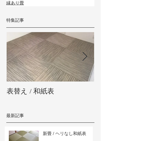
縁あり畳
特集記事
表替え / 和紙表
新畳 / 熊本県
最新記事
新畳 / ヘリなし和紙表