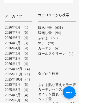
カテゴリーから検索
アーカイブ
縁あり畳
（631）
631件の記事
2026年8月
（1）
1件の記事
縁無し畳
（94）
94件の記事
2026年7月
（5）
5件の記事
ふすま
（66）
66件の記事
2026年6月
（4）
4件の記事
障子
（29）
29件の記事
2026年5月
（3）
3件の記事
カーテン
（6）
6件の記事
2026年4月
（4）
4件の記事
ロールスクリーン
（1）
1件の記事
2026年3月
（5）
5件の記事
2026年2月
（3）
3件の記事
2026年1月
（4）
4件の記事
2025年12月
（4）
4件の記事
タグから検索
2025年11月
（4）
4件の記事
2025年10月
（4）
4件の記事
ふすま貼り替え
カラー表
2025年9月
（5）
5件の記事
カーテン
セキスイ美草
2025年8月
（4）
4件の記事
ダイケン畳表
ヘリ無し畳
2025年7月
（4）
4件の記事
ベッド畳
2025年6月
（6）
6件の記事
ロールスクリーン
中学校
2025年5月
（2）
2件の記事
亀山市
介護施設
保育園
2025年4月
（3）
3件の記事