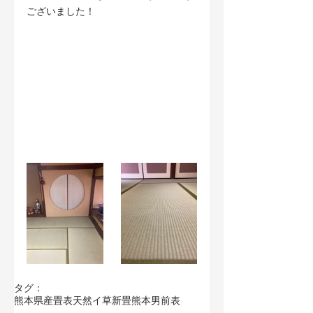
ございました！
タグ：
熊本県産畳表
天然イ草
新畳
熊本男前表