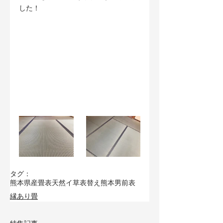
した！
タグ：
熊本県産畳表
天然イ草
表替え
熊本男前表
縁あり畳