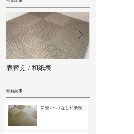
特集記事
表替え / 和紙表
新畳 / 熊本県
最新記事
新畳 / ヘリなし和紙表