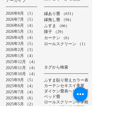
アーカイブ
縁あり畳
（631）
631件の記事
2026年8月
（1）
1件の記事
縁無し畳
（94）
94件の記事
2026年7月
（5）
5件の記事
ふすま
（66）
66件の記事
2026年6月
（4）
4件の記事
障子
（29）
29件の記事
2026年5月
（3）
3件の記事
カーテン
（6）
6件の記事
2026年4月
（4）
4件の記事
ロールスクリーン
（1）
1件の記事
2026年3月
（5）
5件の記事
2026年2月
（3）
3件の記事
2026年1月
（4）
4件の記事
2025年12月
（4）
4件の記事
タグから検索
2025年11月
（4）
4件の記事
2025年10月
（4）
4件の記事
ふすま貼り替え
カラー表
2025年9月
（5）
5件の記事
カーテン
セキスイ美草
2025年8月
（4）
4件の記事
ダイケン畳表
ヘリ無し畳
2025年7月
（4）
4件の記事
ベッド畳
2025年6月
（6）
6件の記事
ロールスクリーン
中学校
2025年5月
（2）
2件の記事
亀山市
介護施設
保育園
2025年4月
（3）
3件の記事
公共施設
半畳
和紙表
2025年3月
（5）
5件の記事
大和撫子表
天然イ草
2025年2月
（3）
3件の記事
小学校
幼稚園
床の間
店舗
2025年1月
（4）
4件の記事