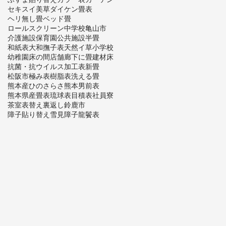
セキスイ美草
ダイケン畳表
ヘリ無し畳
ベッド畳
ロールスクリーン
中学校
亀山市
介護施設
保育園
公共施設
半畳
和紙表
大和撫子表
天然イ草
小学校
幼稚園
床の間
店舗
廊下に畳
建材床
抗菌・抗ウイルス加工表
新畳
松阪市
極み表
樹脂表
洗える畳
熊本産ひのさらさ
熊本男前表
熊本県産畳表
琉球表
目積表
社員寮
茶室
表替え
裏返し
鈴鹿市
障子貼り替え
雪見障子
龍鬢表