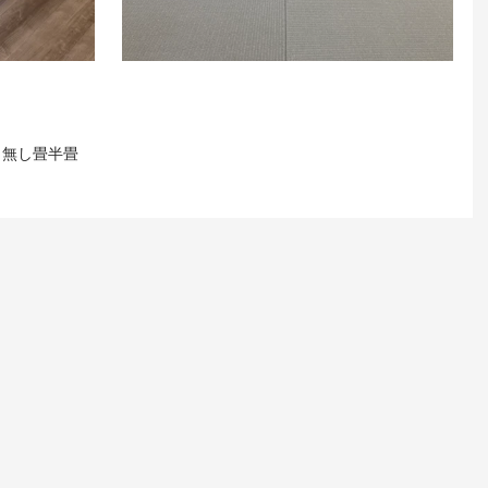
リ無し畳
半畳