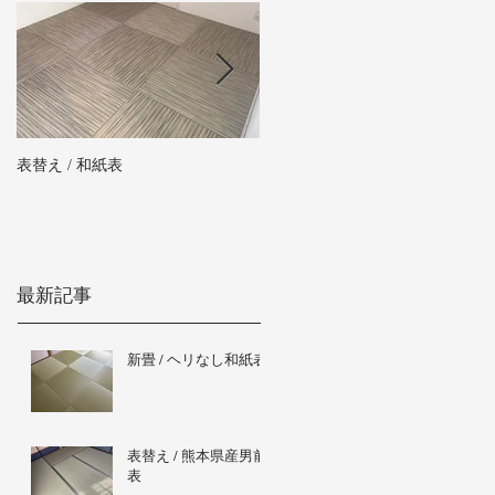
表替え / 和紙表
新畳 / 熊本県産男前表
最新記事
新畳 / ヘリなし和紙表
表替え / 熊本県産男前
表