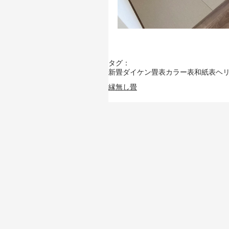
タグ：
新畳
ダイケン畳表
カラー表
和紙表
ヘ
縁無し畳