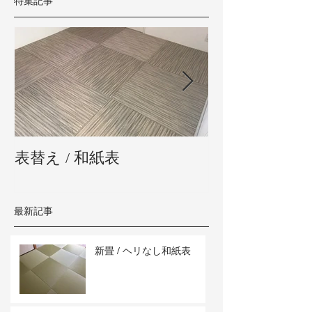
特集記事
表替え / 和紙表
新畳 / 熊本県
最新記事
新畳 / ヘリなし和紙表