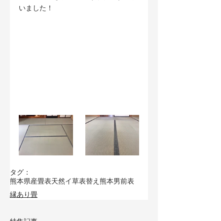
いました！
タグ：
熊本県産畳表
天然イ草
表替え
熊本男前表
縁あり畳