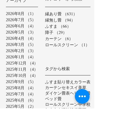
アーカイブ
縁あり畳
（631）
631件の記事
2026年8月
（1）
1件の記事
縁無し畳
（94）
94件の記事
2026年7月
（5）
5件の記事
ふすま
（66）
66件の記事
2026年6月
（4）
4件の記事
障子
（29）
29件の記事
2026年5月
（3）
3件の記事
カーテン
（6）
6件の記事
2026年4月
（4）
4件の記事
ロールスクリーン
（1）
1件の記事
2026年3月
（5）
5件の記事
2026年2月
（3）
3件の記事
2026年1月
（4）
4件の記事
2025年12月
（4）
4件の記事
タグから検索
2025年11月
（4）
4件の記事
2025年10月
（4）
4件の記事
ふすま貼り替え
カラー表
2025年9月
（5）
5件の記事
カーテン
セキスイ美草
2025年8月
（4）
4件の記事
ダイケン畳表
ヘリ無し畳
2025年7月
（4）
4件の記事
ベッド畳
2025年6月
（6）
6件の記事
ロールスクリーン
中学校
2025年5月
（2）
2件の記事
亀山市
介護施設
保育園
2025年4月
（3）
3件の記事
公共施設
半畳
和紙表
2025年3月
（5）
5件の記事
大和撫子表
天然イ草
2025年2月
（3）
3件の記事
小学校
幼稚園
床の間
店舗
2025年1月
（4）
4件の記事