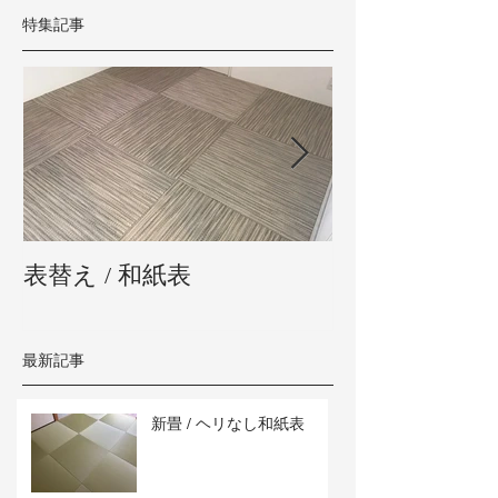
特集記事
表替え / 和紙表
新畳 / 熊本県
最新記事
新畳 / ヘリなし和紙表