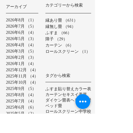
カテゴリーから検索
アーカイブ
縁あり畳
（631）
631件の記事
2026年8月
（1）
1件の記事
縁無し畳
（94）
94件の記事
2026年7月
（5）
5件の記事
ふすま
（66）
66件の記事
2026年6月
（4）
4件の記事
障子
（29）
29件の記事
2026年5月
（3）
3件の記事
カーテン
（6）
6件の記事
2026年4月
（4）
4件の記事
ロールスクリーン
（1）
1件の記事
2026年3月
（5）
5件の記事
2026年2月
（3）
3件の記事
2026年1月
（4）
4件の記事
2025年12月
（4）
4件の記事
タグから検索
2025年11月
（4）
4件の記事
2025年10月
（4）
4件の記事
ふすま貼り替え
カラー表
2025年9月
（5）
5件の記事
カーテン
セキスイ美草
2025年8月
（4）
4件の記事
ダイケン畳表
ヘリ無し畳
2025年7月
（4）
4件の記事
ベッド畳
2025年6月
（6）
6件の記事
ロールスクリーン
中学校
2025年5月
（2）
2件の記事
亀山市
介護施設
保育園
2025年4月
（3）
3件の記事
公共施設
半畳
和紙表
2025年3月
（5）
5件の記事
大和撫子表
天然イ草
2025年2月
（3）
3件の記事