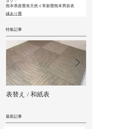
タグ：
熊本県産畳表
天然イ草
新畳
熊本男前表
縁あり畳
特集記事
表替え / 和紙表
新畳 / 熊本県
最新記事