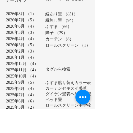
アーカイブ
縁あり畳
（631）
631件の記事
2026年8月
（1）
1件の記事
縁無し畳
（94）
94件の記事
2026年7月
（5）
5件の記事
ふすま
（66）
66件の記事
2026年6月
（4）
4件の記事
障子
（29）
29件の記事
2026年5月
（3）
3件の記事
カーテン
（6）
6件の記事
2026年4月
（4）
4件の記事
ロールスクリーン
（1）
1件の記事
2026年3月
（5）
5件の記事
2026年2月
（3）
3件の記事
2026年1月
（4）
4件の記事
2025年12月
（4）
4件の記事
タグから検索
2025年11月
（4）
4件の記事
2025年10月
（4）
4件の記事
ふすま貼り替え
カラー表
2025年9月
（5）
5件の記事
カーテン
セキスイ美草
2025年8月
（4）
4件の記事
ダイケン畳表
ヘリ無し畳
2025年7月
（4）
4件の記事
ベッド畳
2025年6月
（6）
6件の記事
ロールスクリーン
中学校
2025年5月
（2）
2件の記事
亀山市
介護施設
保育園
2025年4月
（3）
3件の記事
公共施設
半畳
和紙表
2025年3月
（5）
5件の記事
大和撫子表
天然イ草
2025年2月
（3）
3件の記事
小学校
幼稚園
床の間
店舗
2025年1月
（4）
4件の記事