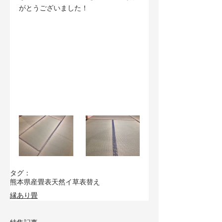
がとうございました！
タグ：
熊本県産畳表
天然イ草
表替え
縁あり畳