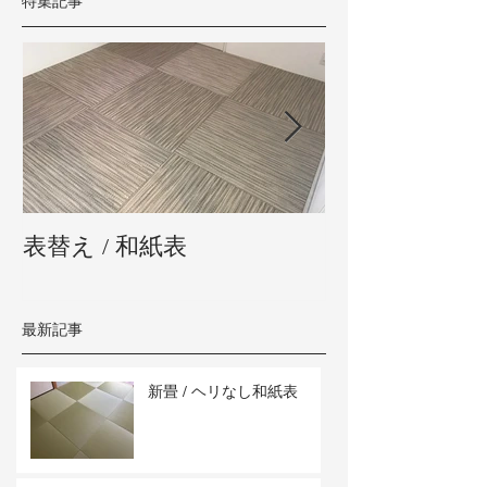
特集記事
表替え / 和紙表
新畳 / 熊本県
最新記事
新畳 / ヘリなし和紙表