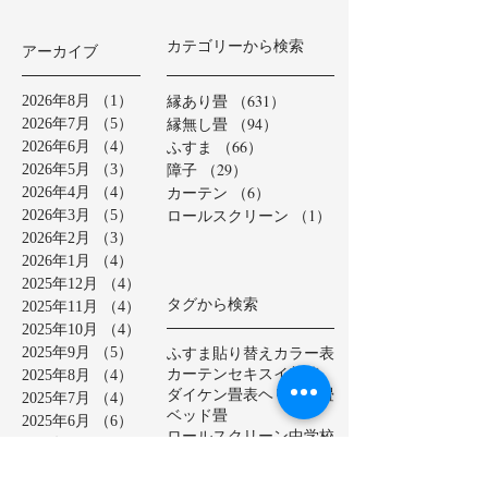
カテゴリーから検索
アーカイブ
縁あり畳
（631）
631件の記事
2026年8月
（1）
1件の記事
縁無し畳
（94）
94件の記事
2026年7月
（5）
5件の記事
ふすま
（66）
66件の記事
2026年6月
（4）
4件の記事
障子
（29）
29件の記事
2026年5月
（3）
3件の記事
カーテン
（6）
6件の記事
2026年4月
（4）
4件の記事
ロールスクリーン
（1）
1件の記事
2026年3月
（5）
5件の記事
2026年2月
（3）
3件の記事
2026年1月
（4）
4件の記事
2025年12月
（4）
4件の記事
タグから検索
2025年11月
（4）
4件の記事
2025年10月
（4）
4件の記事
ふすま貼り替え
カラー表
2025年9月
（5）
5件の記事
カーテン
セキスイ美草
2025年8月
（4）
4件の記事
ダイケン畳表
ヘリ無し畳
2025年7月
（4）
4件の記事
ベッド畳
2025年6月
（6）
6件の記事
ロールスクリーン
中学校
2025年5月
（2）
2件の記事
亀山市
介護施設
保育園
2025年4月
（3）
3件の記事
公共施設
半畳
和紙表