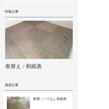
特集記事
表替え / 和紙表
新畳 / 熊本県
最新記事
新畳 / ヘリなし和紙表