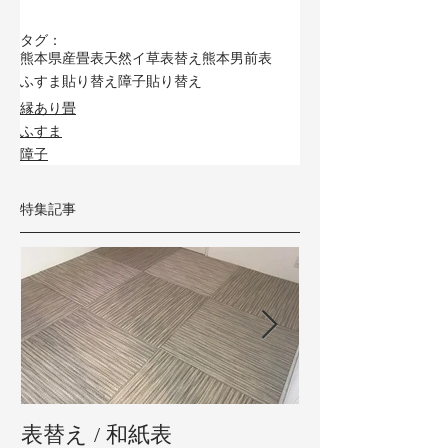
タグ：
熊本県産畳表
天然イ草
表替え
熊本男前表
ふすま貼り替え
障子貼り替え
縁あり畳
ふすま
障子
特集記事
表替え / 和紙表
新畳 / 熊本県