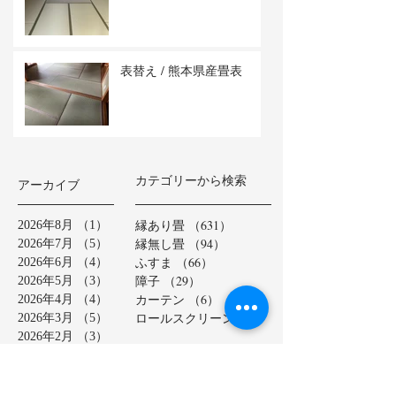
表替え / 熊本県産畳表
カテゴリーから検索
アーカイブ
縁あり畳
（631）
631件の記事
2026年8月
（1）
1件の記事
縁無し畳
（94）
94件の記事
2026年7月
（5）
5件の記事
ふすま
（66）
66件の記事
2026年6月
（4）
4件の記事
障子
（29）
29件の記事
2026年5月
（3）
3件の記事
カーテン
（6）
6件の記事
2026年4月
（4）
4件の記事
ロールスクリーン
（1）
1件の記事
2026年3月
（5）
5件の記事
2026年2月
（3）
3件の記事
2026年1月
（4）
4件の記事
2025年12月
（4）
4件の記事
タグから検索
2025年11月
（4）
4件の記事