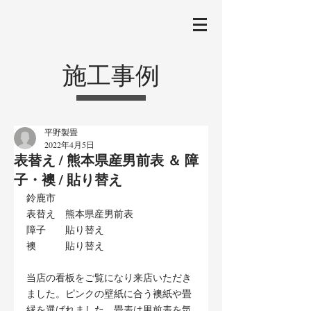
施工事例
平野製畳
2022年4月5日
表替え / 熊本県産男前表 ＆ 障
子・襖 / 貼り替え
鈴鹿市
表替え　熊本県産男前表
障子　　貼り替え
襖　　　貼り替え
当店の看板をご覧になり来店いただき
ました。ピンクの壁紙に合う襖紙や畳
縁を選ばれました。畳表は男前表を気