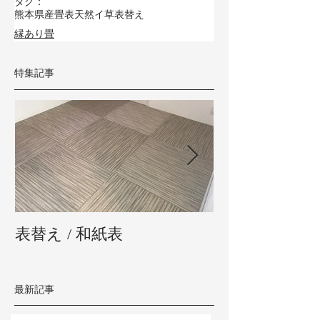
タグ：
熊本県産畳表
天然イ草
表替え
縁あり畳
特集記事
表替え / 和紙表
新畳 / 熊本県
最新記事