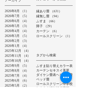
アーカイブ
縁あり畳
（631）
631件の記事
2026年8月
（1）
1件の記事
縁無し畳
（94）
94件の記事
2026年7月
（5）
5件の記事
ふすま
（66）
66件の記事
2026年6月
（4）
4件の記事
障子
（29）
29件の記事
2026年5月
（3）
3件の記事
カーテン
（6）
6件の記事
2026年4月
（4）
4件の記事
ロールスクリーン
（1）
1件の記事
2026年3月
（5）
5件の記事
2026年2月
（3）
3件の記事
2026年1月
（4）
4件の記事
2025年12月
（4）
4件の記事
タグから検索
2025年11月
（4）
4件の記事
2025年10月
（4）
4件の記事
ふすま貼り替え
カラー表
2025年9月
（5）
5件の記事
カーテン
セキスイ美草
2025年8月
（4）
4件の記事
ダイケン畳表
ヘリ無し畳
2025年7月
（4）
4件の記事
ベッド畳
2025年6月
（6）
6件の記事
ロールスクリーン
中学校
2025年5月
（2）
2件の記事
亀山市
介護施設
保育園
2025年4月
（3）
3件の記事
公共施設
半畳
和紙表
2025年3月
（5）
5件の記事
大和撫子表
天然イ草
2025年2月
（3）
3件の記事
小学校
幼稚園
床の間
店舗
2025年1月
（4）
4件の記事