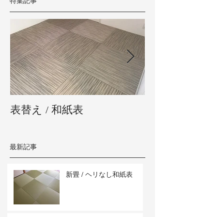
特集記事
表替え / 和紙表
新畳 / 熊本県
最新記事
新畳 / ヘリなし和紙表