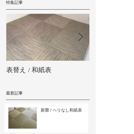
特集記事
表替え / 和紙表
新畳 / 熊本県
最新記事
新畳 / ヘリなし和紙表