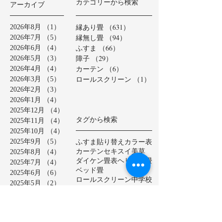
カテゴリーから検索
アーカイブ
縁あり畳
（631）
631件の記事
2026年8月
（1）
1件の記事
縁無し畳
（94）
94件の記事
2026年7月
（5）
5件の記事
ふすま
（66）
66件の記事
2026年6月
（4）
4件の記事
障子
（29）
29件の記事
2026年5月
（3）
3件の記事
カーテン
（6）
6件の記事
2026年4月
（4）
4件の記事
ロールスクリーン
（1）
1件の記事
2026年3月
（5）
5件の記事
2026年2月
（3）
3件の記事
2026年1月
（4）
4件の記事
2025年12月
（4）
4件の記事
タグから検索
2025年11月
（4）
4件の記事
2025年10月
（4）
4件の記事
ふすま貼り替え
カラー表
2025年9月
（5）
5件の記事
カーテン
セキスイ美草
2025年8月
（4）
4件の記事
ダイケン畳表
ヘリ無し畳
2025年7月
（4）
4件の記事
ベッド畳
2025年6月
（6）
6件の記事
ロールスクリーン
中学校
2025年5月
（2）
2件の記事
亀山市
介護施設
保育園
2025年4月
（3）
3件の記事
公共施設
半畳
和紙表
2025年3月
（5）
5件の記事
大和撫子表
天然イ草
2025年2月
（3）
3件の記事
小学校
幼稚園
床の間
店舗