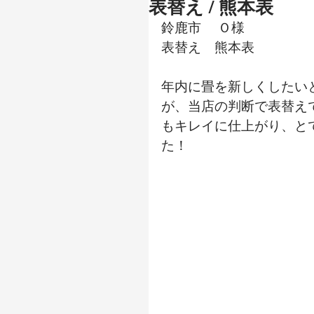
表替え / 熊本表
鈴鹿市 　Ｏ様
表替え　熊本表
年内に畳を新しくしたい
が、当店の判断で表替え
もキレイに仕上がり、と
た！