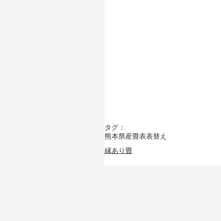
タグ：
熊本県産畳表
表替え
縁あり畳