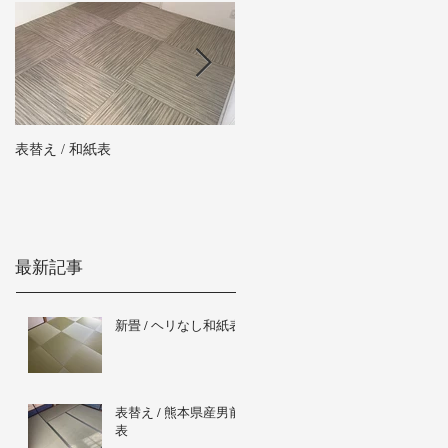
表替え / 和紙表
新畳 / 熊本県産男前表
最新記事
新畳 / ヘリなし和紙表
表替え / 熊本県産男前
表