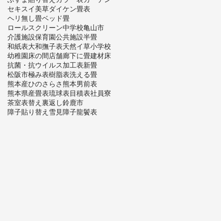
セキスイ美草
ダイケン畳表
ヘリ無し畳
ベッド畳
ロールスクリーン
中学校
亀山市
介護施設
保育園
公共施設
半畳
和紙表
大和撫子表
天然イ草
小学校
幼稚園
床の間
店舗
廊下に畳
建材床
抗菌・抗ウイルス加工表
新畳
松阪市
極み表
樹脂表
洗える畳
熊本産ひのさらさ
熊本男前表
熊本県産畳表
琉球表
目積表
社員寮
茶室
表替え
裏返し
鈴鹿市
障子貼り替え
雪見障子
龍鬢表