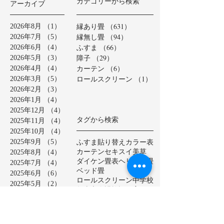
カテゴリーから検索
アーカイブ
縁あり畳
（631）
631件の記事
2026年8月
（1）
1件の記事
縁無し畳
（94）
94件の記事
2026年7月
（5）
5件の記事
ふすま
（66）
66件の記事
2026年6月
（4）
4件の記事
障子
（29）
29件の記事
2026年5月
（3）
3件の記事
カーテン
（6）
6件の記事
2026年4月
（4）
4件の記事
ロールスクリーン
（1）
1件の記事
2026年3月
（5）
5件の記事
2026年2月
（3）
3件の記事
2026年1月
（4）
4件の記事
2025年12月
（4）
4件の記事
タグから検索
2025年11月
（4）
4件の記事
2025年10月
（4）
4件の記事
ふすま貼り替え
カラー表
2025年9月
（5）
5件の記事
カーテン
セキスイ美草
2025年8月
（4）
4件の記事
ダイケン畳表
ヘリ無し畳
2025年7月
（4）
4件の記事
ベッド畳
2025年6月
（6）
6件の記事
ロールスクリーン
中学校
2025年5月
（2）
2件の記事
亀山市
介護施設
保育園
2025年4月
（3）
3件の記事
公共施設
半畳
和紙表
2025年3月
（5）
5件の記事
大和撫子表
天然イ草
2025年2月
（3）
3件の記事
小学校
幼稚園
床の間
店舗