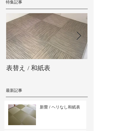
特集記事
表替え / 和紙表
新畳 / 熊本県
最新記事
新畳 / ヘリなし和紙表