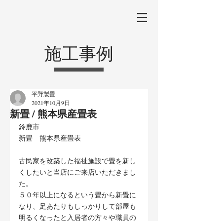
施工事例
平野製畳
2021年10月9日
新畳 / 熊本県産畳表
鈴鹿市
新畳　熊本県産畳表
古民家を改築した福祉施設で畳を新し
くしたいと当店にご来店いただきまし
た。
５０年以上になるという畳から新畳に
なり、足あたりもしっかりして部屋も
明るくなったと入居者の方々や職員の