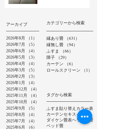
カテゴリーから検索
アーカイブ
縁あり畳
（631）
631件の記事
2026年8月
（1）
1件の記事
縁無し畳
（94）
94件の記事
2026年7月
（5）
5件の記事
ふすま
（66）
66件の記事
2026年6月
（4）
4件の記事
障子
（29）
29件の記事
2026年5月
（3）
3件の記事
カーテン
（6）
6件の記事
2026年4月
（4）
4件の記事
ロールスクリーン
（1）
1件の記事
2026年3月
（5）
5件の記事
2026年2月
（3）
3件の記事
2026年1月
（4）
4件の記事
2025年12月
（4）
4件の記事
タグから検索
2025年11月
（4）
4件の記事
2025年10月
（4）
4件の記事
ふすま貼り替え
カラー表
2025年9月
（5）
5件の記事
カーテン
セキスイ美草
2025年8月
（4）
4件の記事
ダイケン畳表
ヘリ無し畳
2025年7月
（4）
4件の記事
ベッド畳
2025年6月
（6）
6件の記事
ロールスクリーン
中学校
2025年5月
（2）
2件の記事