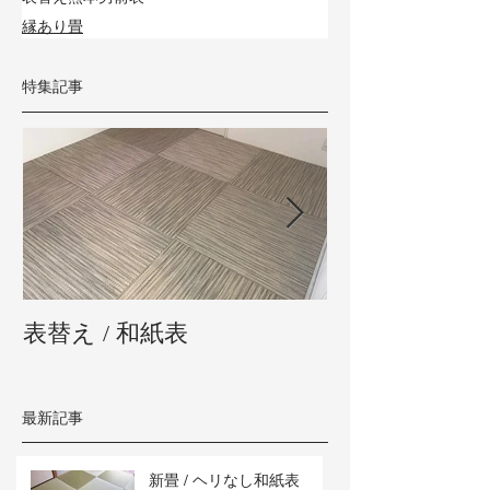
縁あり畳
特集記事
表替え / 和紙表
新畳 / 熊本県
最新記事
新畳 / ヘリなし和紙表