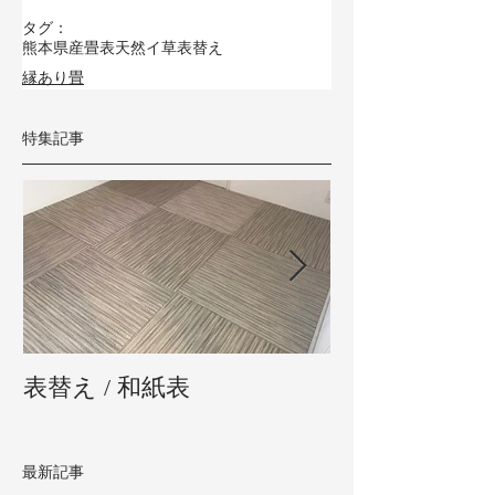
タグ：
熊本県産畳表
天然イ草
表替え
縁あり畳
特集記事
表替え / 和紙表
新畳 / 熊本県
最新記事