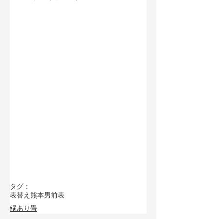
タグ：
表替え
熊本男前表
縁あり畳