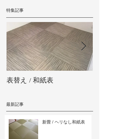
特集記事
表替え / 和紙表
新畳 / 熊本県
最新記事
新畳 / ヘリなし和紙表