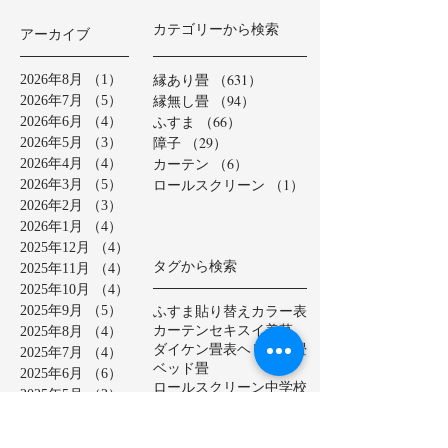
カテゴリーから検索
アーカイブ
縁あり畳
（631）
631件の記事
2026年8月
（1）
1件の記事
縁無し畳
（94）
94件の記事
2026年7月
（5）
5件の記事
ふすま
（66）
66件の記事
2026年6月
（4）
4件の記事
障子
（29）
29件の記事
2026年5月
（3）
3件の記事
カーテン
（6）
6件の記事
2026年4月
（4）
4件の記事
ロールスクリーン
（1）
1件の記事
2026年3月
（5）
5件の記事
2026年2月
（3）
3件の記事
2026年1月
（4）
4件の記事
2025年12月
（4）
4件の記事
タグから検索
2025年11月
（4）
4件の記事
2025年10月
（4）
4件の記事
ふすま貼り替え
カラー表
2025年9月
（5）
5件の記事
カーテン
セキスイ美草
2025年8月
（4）
4件の記事
ダイケン畳表
ヘリ無し畳
2025年7月
（4）
4件の記事
ベッド畳
2025年6月
（6）
6件の記事
ロールスクリーン
中学校
2025年5月
（2）
2件の記事
亀山市
介護施設
保育園
2025年4月
（3）
3件の記事
公共施設
半畳
和紙表
2025年3月
（5）
5件の記事
大和撫子表
天然イ草