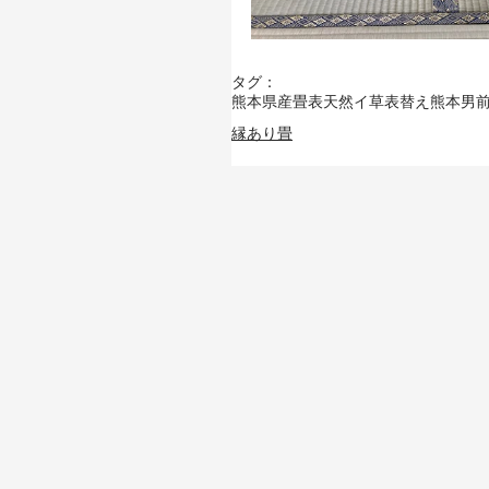
タグ：
熊本県産畳表
天然イ草
表替え
熊本男
縁あり畳