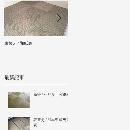
表替え / 和紙表
新畳 / 熊本県産男前表
最新記事
新畳 / ヘリなし和紙表
表替え / 熊本県産男前
表