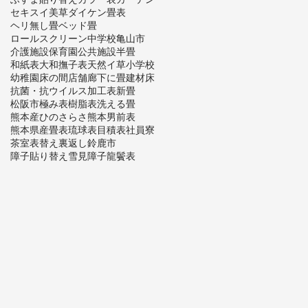
セキスイ美草
ダイケン畳表
ヘリ無し畳
ベッド畳
ロールスクリーン
中学校
亀山市
介護施設
保育園
公共施設
半畳
和紙表
大和撫子表
天然イ草
小学校
幼稚園
床の間
店舗
廊下に畳
建材床
抗菌・抗ウイルス加工表
新畳
松阪市
極み表
樹脂表
洗える畳
熊本産ひのさらさ
熊本男前表
熊本県産畳表
琉球表
目積表
社員寮
茶室
表替え
裏返し
鈴鹿市
障子貼り替え
雪見障子
龍鬢表