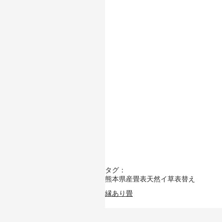
タグ：
熊本県産畳表
天然イ草
表替え
縁あり畳