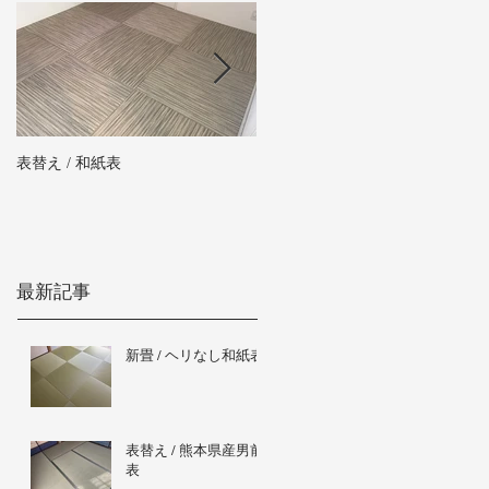
表替え / 和紙表
新畳 / 熊本県産男前表
最新記事
新畳 / ヘリなし和紙表
表替え / 熊本県産男前
表