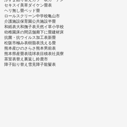
セキスイ美草
ダイケン畳表
ヘリ無し畳
ベッド畳
ロールスクリーン
中学校
亀山市
介護施設
保育園
公共施設
半畳
和紙表
大和撫子表
天然イ草
小学校
幼稚園
床の間
店舗
廊下に畳
建材床
抗菌・抗ウイルス加工表
新畳
松阪市
極み表
樹脂表
洗える畳
熊本産ひのさらさ
熊本男前表
熊本県産畳表
琉球表
目積表
社員寮
茶室
表替え
裏返し
鈴鹿市
障子貼り替え
雪見障子
龍鬢表