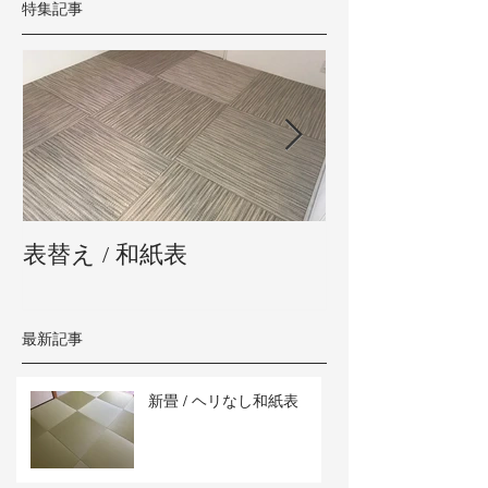
特集記事
表替え / 和紙表
新畳 / 熊本県
最新記事
新畳 / ヘリなし和紙表