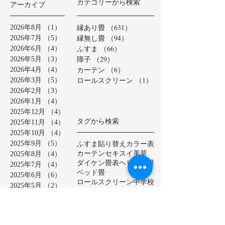
カテゴリーから検索
アーカイブ
縁あり畳
（631）
631件の記事
2026年8月
（1）
1件の記事
縁無し畳
（94）
94件の記事
2026年7月
（5）
5件の記事
ふすま
（66）
66件の記事
2026年6月
（4）
4件の記事
障子
（29）
29件の記事
2026年5月
（3）
3件の記事
カーテン
（6）
6件の記事
2026年4月
（4）
4件の記事
ロールスクリーン
（1）
1件の記事
2026年3月
（5）
5件の記事
2026年2月
（3）
3件の記事
2026年1月
（4）
4件の記事
2025年12月
（4）
4件の記事
タグから検索
2025年11月
（4）
4件の記事
2025年10月
（4）
4件の記事
ふすま貼り替え
カラー表
2025年9月
（5）
5件の記事
カーテン
セキスイ美草
2025年8月
（4）
4件の記事
ダイケン畳表
ヘリ無し畳
2025年7月
（4）
4件の記事
ベッド畳
2025年6月
（6）
6件の記事
ロールスクリーン
中学校
2025年5月
（2）
2件の記事
亀山市
介護施設
保育園
2025年4月
（3）
3件の記事
公共施設
半畳
和紙表
2025年3月
（5）
5件の記事
大和撫子表
天然イ草
2025年2月
（3）
3件の記事
小学校
幼稚園
床の間
店舗