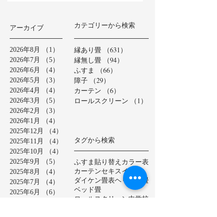
カテゴリーから検索
アーカイブ
縁あり畳
（631）
631件の記事
2026年8月
（1）
1件の記事
縁無し畳
（94）
94件の記事
2026年7月
（5）
5件の記事
ふすま
（66）
66件の記事
2026年6月
（4）
4件の記事
障子
（29）
29件の記事
2026年5月
（3）
3件の記事
カーテン
（6）
6件の記事
2026年4月
（4）
4件の記事
ロールスクリーン
（1）
1件の記事
2026年3月
（5）
5件の記事
2026年2月
（3）
3件の記事
2026年1月
（4）
4件の記事
2025年12月
（4）
4件の記事
タグから検索
2025年11月
（4）
4件の記事
2025年10月
（4）
4件の記事
ふすま貼り替え
カラー表
2025年9月
（5）
5件の記事
カーテン
セキスイ美草
2025年8月
（4）
4件の記事
ダイケン畳表
ヘリ無し畳
2025年7月
（4）
4件の記事
ベッド畳
2025年6月
（6）
6件の記事
ロールスクリーン
中学校
2025年5月
（2）
2件の記事
亀山市
介護施設
保育園
2025年4月
（3）
3件の記事
公共施設
半畳
和紙表