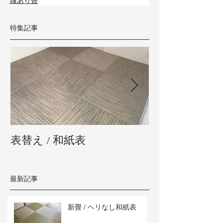
縁あり畳
特集記事
表替え / 和紙表
新畳 / 熊本県
最新記事
新畳 / ヘリなし和紙表