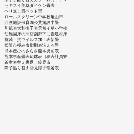
セキスイ美草
ダイケン畳表
ヘリ無し畳
ベッド畳
ロールスクリーン
中学校
亀山市
介護施設
保育園
公共施設
半畳
和紙表
大和撫子表
天然イ草
小学校
幼稚園
床の間
店舗
廊下に畳
建材床
抗菌・抗ウイルス加工表
新畳
松阪市
極み表
樹脂表
洗える畳
熊本産ひのさらさ
熊本男前表
熊本県産畳表
琉球表
目積表
社員寮
茶室
表替え
裏返し
鈴鹿市
障子貼り替え
雪見障子
龍鬢表