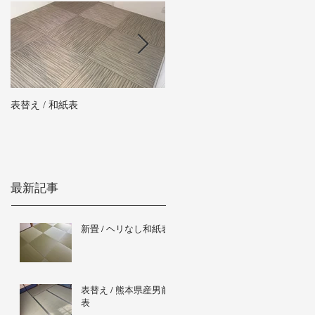
表替え / 和紙表
新畳 / 熊本県産男前表
最新記事
新畳 / ヘリなし和紙表
表替え / 熊本県産男前
表