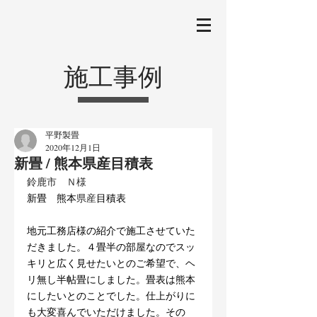
施工事例
平野製畳
2020年12月1日
新畳 / 熊本県産目積表
鈴鹿市　Ｎ様
新畳　熊本
県産
目積表
地元工務店様の紹介で施工させていた
だきました。４畳半の部屋なのでスッ
キリと広く見せたいとのご希望で、ヘ
リ無し半帖畳にしました。畳表は熊本
にしたいとのことでした。仕上がりに
も大変喜んでいただけました。その