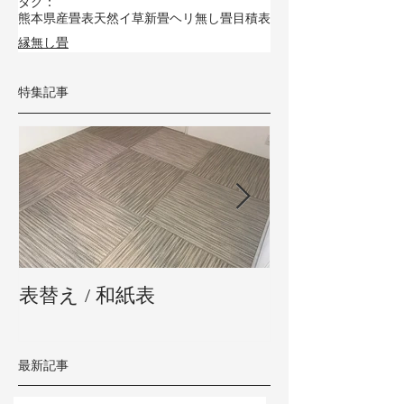
タグ：
熊本県産畳表
天然イ草
新畳
ヘリ無し畳
目積表
縁無し畳
特集記事
表替え / 和紙表
新畳 / 熊本県
最新記事