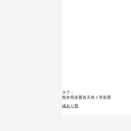
タグ：
熊本県産畳表
天然イ草
新畳
縁あり畳