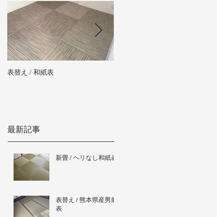
表替え / 和紙表
新畳 / 熊本県産男前表
最新記事
新畳 / ヘリなし和紙表
表替え / 熊本県産男前
表