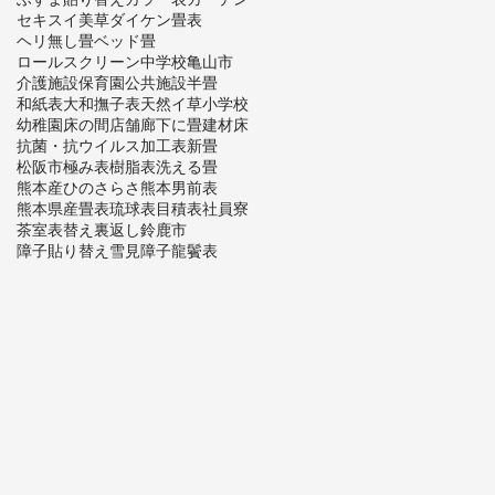
セキスイ美草
ダイケン畳表
ヘリ無し畳
ベッド畳
ロールスクリーン
中学校
亀山市
介護施設
保育園
公共施設
半畳
和紙表
大和撫子表
天然イ草
小学校
幼稚園
床の間
店舗
廊下に畳
建材床
抗菌・抗ウイルス加工表
新畳
松阪市
極み表
樹脂表
洗える畳
熊本産ひのさらさ
熊本男前表
熊本県産畳表
琉球表
目積表
社員寮
茶室
表替え
裏返し
鈴鹿市
障子貼り替え
雪見障子
龍鬢表