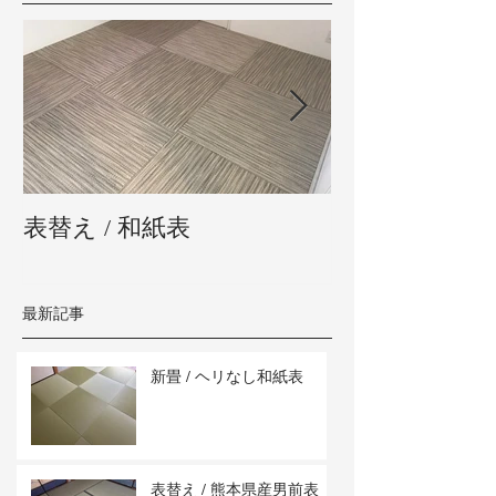
表替え / 和紙表
新畳 / 熊本県
最新記事
新畳 / ヘリなし和紙表
表替え / 熊本県産男前表