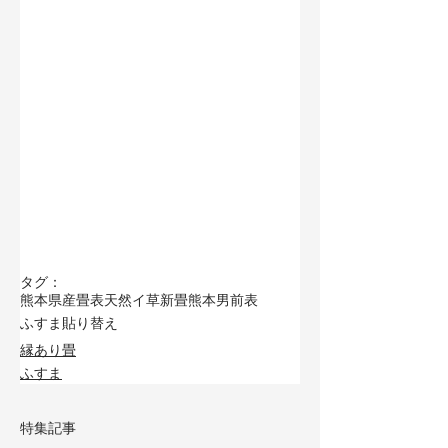
タグ：
熊本県産畳表
天然イ草
新畳
熊本男前表
ふすま貼り替え
縁あり畳
ふすま
特集記事