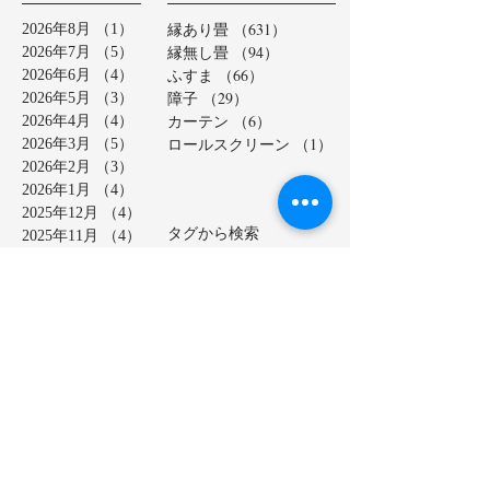
縁あり畳
（631）
631件の記事
2026年8月
（1）
1件の記事
縁無し畳
（94）
94件の記事
2026年7月
（5）
5件の記事
ふすま
（66）
66件の記事
2026年6月
（4）
4件の記事
障子
（29）
29件の記事
2026年5月
（3）
3件の記事
カーテン
（6）
6件の記事
2026年4月
（4）
4件の記事
ロールスクリーン
（1）
1件の記事
2026年3月
（5）
5件の記事
2026年2月
（3）
3件の記事
2026年1月
（4）
4件の記事
2025年12月
（4）
4件の記事
タグから検索
2025年11月
（4）
4件の記事
2025年10月
（4）
4件の記事
ふすま貼り替え
カラー表
2025年9月
（5）
5件の記事
カーテン
セキスイ美草
2025年8月
（4）
4件の記事
ダイケン畳表
ヘリ無し畳
2025年7月
（4）
4件の記事
ベッド畳
2025年6月
（6）
6件の記事
ロールスクリーン
中学校
2025年5月
（2）
2件の記事
亀山市
介護施設
保育園
2025年4月
（3）
3件の記事
公共施設
半畳
和紙表
2025年3月
（5）
5件の記事
大和撫子表
天然イ草
2025年2月
（3）
3件の記事
小学校
幼稚園
床の間
店舗
2025年1月
（4）
4件の記事
廊下に畳
建材床
抗菌・抗ウイルス加工表
2024年12月
（4）
4件の記事