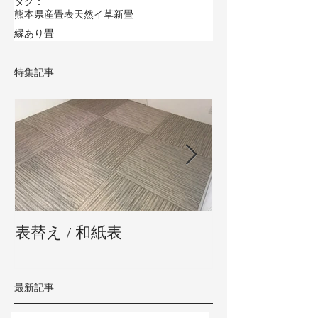
タグ：
熊本県産畳表
天然イ草
新畳
縁あり畳
特集記事
表替え / 和紙表
新畳 / 熊本県
最新記事