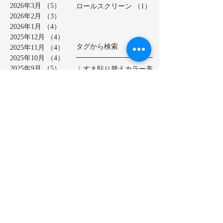
ロールスクリーン
（1）
1件の記事
2026年3月
（5）
5件の記事
2026年2月
（3）
3件の記事
2026年1月
（4）
4件の記事
2025年12月
（4）
4件の記事
タグから検索
2025年11月
（4）
4件の記事
2025年10月
（4）
4件の記事
ふすま貼り替え
カラー表
2025年9月
（5）
5件の記事
カーテン
セキスイ美草
2025年8月
（4）
4件の記事
ダイケン畳表
ヘリ無し畳
2025年7月
（4）
4件の記事
ベッド畳
2025年6月
（6）
6件の記事
ロールスクリーン
中学校
2025年5月
（2）
2件の記事
亀山市
介護施設
保育園
2025年4月
（3）
3件の記事
公共施設
半畳
和紙表
2025年3月
（5）
5件の記事
大和撫子表
天然イ草
2025年2月
（3）
3件の記事
小学校
幼稚園
床の間
店舗
2025年1月
（4）
4件の記事
廊下に畳
建材床
抗菌・抗ウイルス加工表
2024年12月
（4）
4件の記事
新畳
松阪市
極み表
樹脂表
2024年11月
（4）
4件の記事
洗える畳
2024年10月
（5）
5件の記事
熊本産ひのさらさ
2024年9月
（5）
5件の記事
熊本男前表
熊本県産畳表
2024年8月
（4）
4件の記事
琉球表
目積表
社員寮
茶室
2024年7月
（4）
4件の記事
表替え
裏返し
鈴鹿市