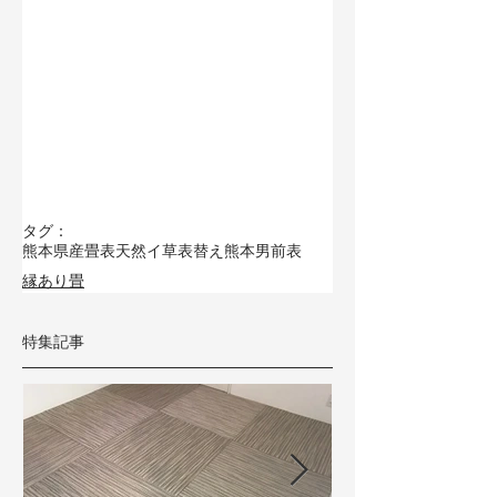
タグ：
熊本県産畳表
天然イ草
表替え
熊本男前表
縁あり畳
特集記事