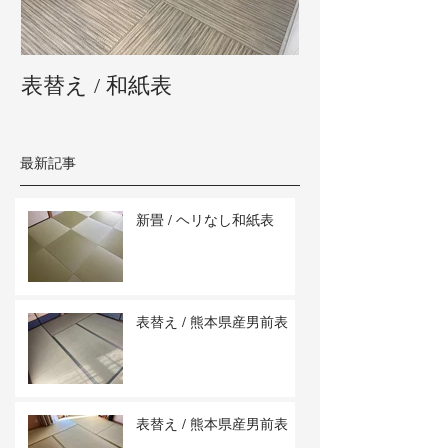
表替え / 和紙表
新畳 / 熊本県
最新記事
新畳 / ヘリなし和紙表
表替え / 熊本県産男前表
表替え / 熊本県産男前表