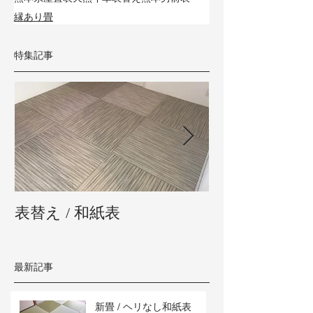
縁あり畳
特集記事
表替え / 和紙表
新畳 / 熊本県
最新記事
新畳 / ヘリなし和紙表