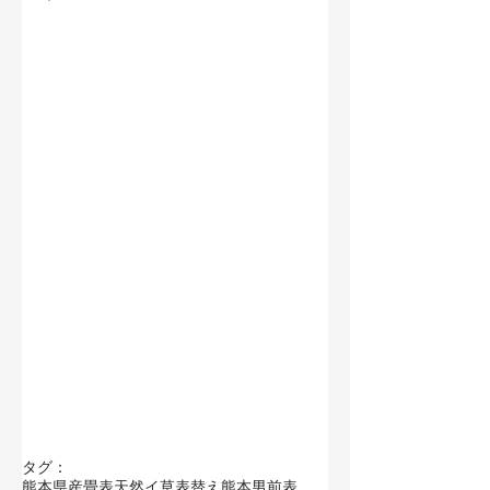
タグ：
熊本県産畳表
天然イ草
表替え
熊本男前表