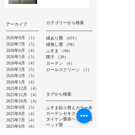
カテゴリーから検索
アーカイブ
縁あり畳
（631）
631件の記事
2026年8月
（1）
1件の記事
縁無し畳
（94）
94件の記事
2026年7月
（5）
5件の記事
ふすま
（66）
66件の記事
2026年6月
（4）
4件の記事
障子
（29）
29件の記事
2026年5月
（3）
3件の記事
カーテン
（6）
6件の記事
2026年4月
（4）
4件の記事
ロールスクリーン
（1）
1件の記事
2026年3月
（5）
5件の記事
2026年2月
（3）
3件の記事
2026年1月
（4）
4件の記事
2025年12月
（4）
4件の記事
タグから検索
2025年11月
（4）
4件の記事
2025年10月
（4）
4件の記事
ふすま貼り替え
カラー表
2025年9月
（5）
5件の記事
カーテン
セキスイ美草
2025年8月
（4）
4件の記事
ダイケン畳表
ヘリ無し畳
2025年7月
（4）
4件の記事
ベッド畳
2025年6月
（6）
6件の記事
ロールスクリーン
中学校
2025年5月
（2）
2件の記事